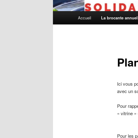
Menu
Accueil
La brocante annuel
principal
Pla
Ici vous p
avec un sc
Pour rappe
« vitrine 
Pour les p