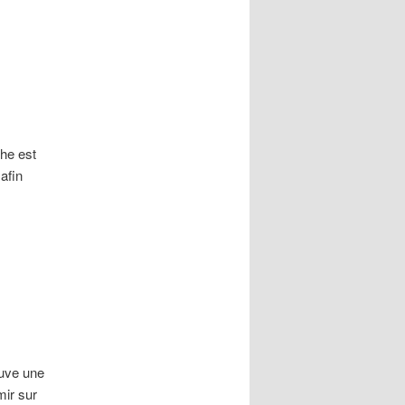
che est
afin
ouve une
mir sur