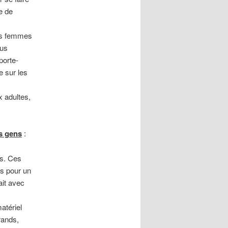
de de
les femmes
ous
porte-
e sur les
x adultes,
s gens
:
és. Ces
és pour un
ait avec
atériel
grands,