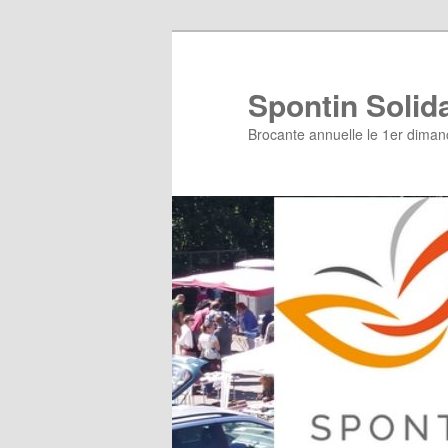
Aller
au
contenu
Spontin Solida
principal
Brocante annuelle le 1er diman