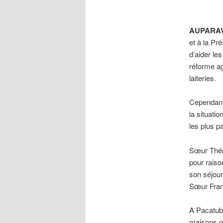
AUPARA
et à la Pr
d’aider le
réforme ag
laiteries.
Cependant 
la situati
les plus p
Sœur Thér
pour rais
son séjour
Sœur Frans
A Pacatuba
maisons ont