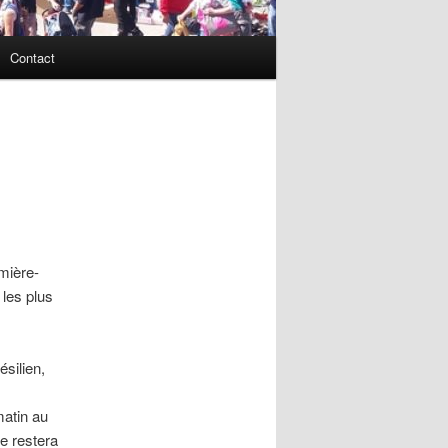
Contact
mière-
 les plus
silien,
matin au
le restera