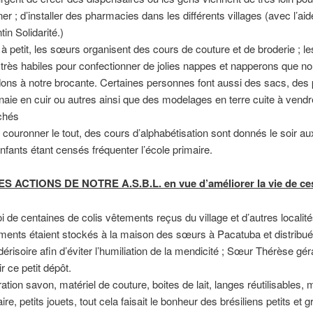
ner ; d’installer des pharmacies dans les différents villages (avec l’ai
in Solidarité.)
t à petit, les sœurs organisent des cours de couture et de broderie ; 
 très habiles pour confectionner de jolies nappes et napperons que n
ons à notre brocante. Certaines personnes font aussi des sacs, des 
aie en cuir ou autres ainsi que des modelages en terre cuite à vendr
chés
 couronner le tout, des cours d’alphabétisation sont donnés le soir au
enfants étant censés fréquenter l’école primaire.
 ACTIONS DE NOTRE A.S.B.L. en vue d’améliorer la vie de ce
i de centaines de colis vêtements reçus du village et d’autres localit
ments étaient stockés à la maison des sœurs à Pacatuba et distribu
 dérisoire afin d’éviter l’humiliation de la mendicité ; Sœur Thérèse gér
ir ce petit dépôt.
ation savon, matériel de couture, boites de lait, langes réutilisables, m
ire, petits jouets, tout cela faisait le bonheur des brésiliens petits et 