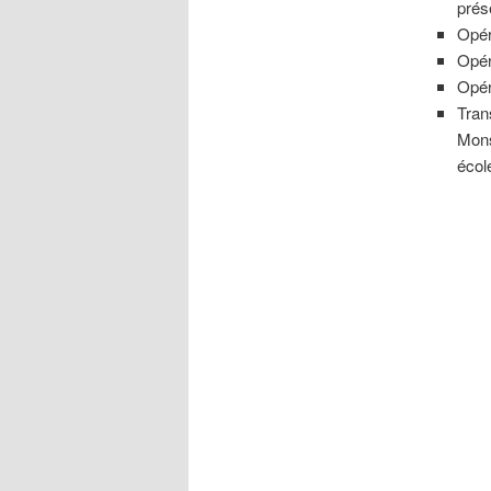
prés
Opér
Opér
Opér
Tran
Mons
écol