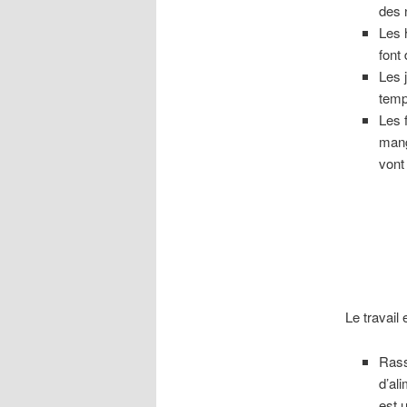
des n
Les 
font
Les 
temp
Les 
mang
vont
Le travail
Rass
d’ali
est 