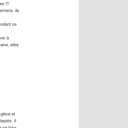
es !!!
rriens, ils
endant ce
rer à
ine, elles
giène et
daptés. Il
 se faire