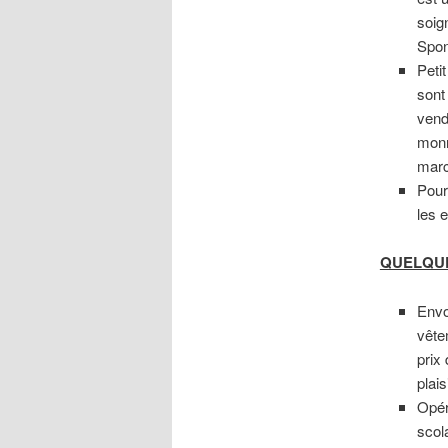
soig
Spont
Peti
sont
vend
monn
mar
Pour
les 
QUELQUES
Envo
vête
prix
plais
Opér
scola