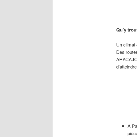
Qu’y trouv
Un climat 
Des routes
ARACAJOU, 
d’atteindre 
A Pa
pièc