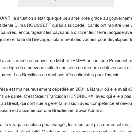
VANT
, la situation s’était quelque peu améliorée grâce au gouverne
ésidente Dilma ROUSSEFF qui lui a succédé, car ils ont montré une 
s pauvres, encourageant les paysans à cultiver leur terre (acquise ave
raire) et faire de l’élevage, notamment des vaches pour développer l
avec l’arrivée au pouvoir de Michel TEMER en tant que Président pa
on se dégrade à nouveau suite à une série de mesures défavorisant à
auvres. Les Brésiliens ne sont pas très optimistes pour l’avenir.
èse est malheureusement décédée en 2001 à Namur où elle avait dû
ons de santé. C’est Sœur Francisca HENDRICKX, avec qui elle a pas
 au Brésil, qui continue à gérer la mission avec compétence et dévo
isca est assistée par une Brésilienne, Sœur Adriana.
, le village a quelque peu changé ; les rues sont plus carrossables, 
 l’eau et l’électricité. Quelques petits magasins se sont installés ; bre