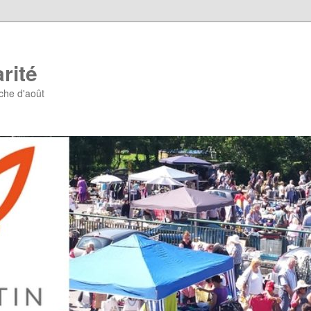
rité
che d'août