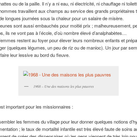
attes ou de la paille. Il n’y a ni eau, ni électricité, ni chauffage ni toilett
hommes travaillent aux champs au service des grands propriétaires te
 de longues journées sous la chaleur pour un salaire de misère.
jeunes sont aussi embauchés pour moitié prix ; malheureusement, p
s, ils ne vont pas à l’école, d’où nombre élevé d’analphabètes…
femmes restent au foyer pour élever leurs nombreux enfants et prépa
er (quelques légumes, un peu de riz ou de manioc). Un jour par sema
 faire leur lessive au bord du fleuve.
1968 – Une des maisons les plus pauvres
 est important pour les missionnaires :
embler les femmes du village pour leur donner quelques notions d’hy
mentation ; le taux de mortalité infantile est très élevé faute de soins a
urgent de créer des dispensaires où les gens viennent de très loin pour