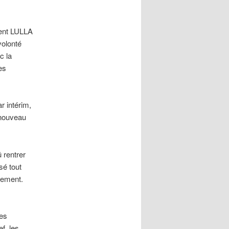
ment LULLA
volonté
c la
es
r intérim,
 nouveau
 rentrer
sé tout
uement.
les
f, les