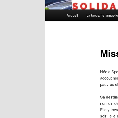
Menu
Accueil
La brocante annuelle
principal
Mis
Née à Spo
accoucheus
pauvres et
Sa destin
non loin de
Elle y tra
soir ; ell