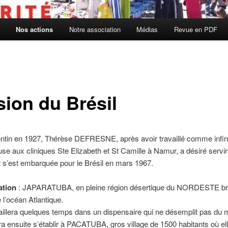
Nos actions
Notre association
Médias
Revue en PDF
sion du Brésil
ntin en 1927, Thérèse DEFRESNE, après avoir travaillé comme infir
e aux cliniques Ste Elizabeth et St Camille à Namur, a désiré servir
 s’est embarquée pour le Brésil en mars 1967.
ation
: JAPARATUBA, en pleine région désertique du NORDESTE bré
 l’océan Atlantique.
vaillera quelques temps dans un dispensaire qui ne désemplit pas du 
e ira ensuite s’établir à PACATUBA, gros village de 1500 habitants où el