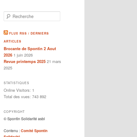
R
e
c
h
FLUX RSS / DERNIERS
e
ARTICLES
r
Brocante de Spontin 2 Aout
c
2026
1 juin 2026
h
e
Revue printemps 2025
21 mars
2025
STATISTIQUES
Online Visitors:
1
Total des vues:
743 892
COPYRIGHT
© Spontin Solidarité asbl
Contenu :
Comité Spontin
Solidarité