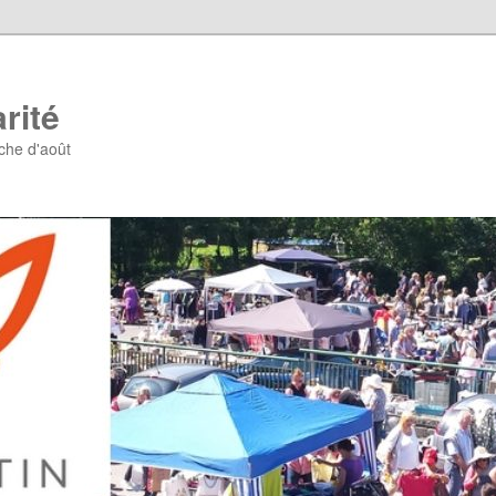
rité
che d'août