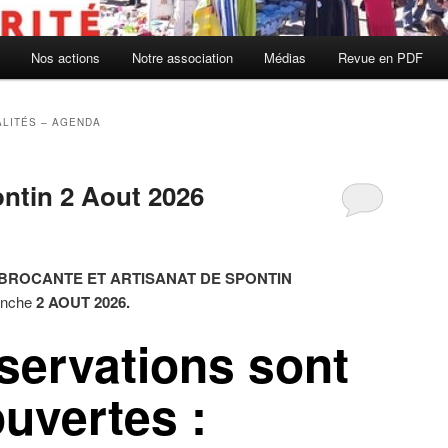
Nos actions
Notre association
Médias
Revue en PDF
ALITÉS – AGENDA
ntin 2 Aout 2026
 BROCANTE ET ARTISANAT DE
S
PONTIN
manche
2 AOUT 2026.
servations sont
uvertes :