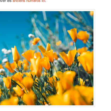
ouver les
anciens numéros ici
.