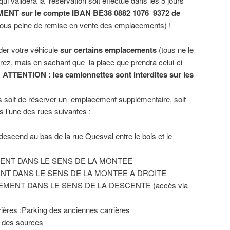
qui validera la réservation soit effectué dans les 5 jours
ENT sur le
compte IBAN
BE38 0882 1076
9372
de
sous peine de remise en vente des emplacements) !
rder votre véhicule
sur certains emplacements
(tous ne le
irez, mais en sachant que la place que prendra celui-ci
.
ATTENTION : les camionnettes sont interdites sur les
s soit de réserver un emplacement supplémentaire, soit
ns l’une des rues suivantes :
descend au bas de la rue Quesval entre le bois et le
MENT DANS LE SENS DE LA MONTEE
MENT DANS LE SENS DE LA MONTEE A DROITE
UEMENT DANS LE SENS DE LA DESCENTE (accès via
vières :Parking des anciennes carrières
e des sources