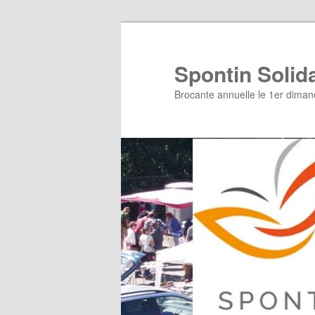
Aller
Aller
au
au
contenu
contenu
Spontin Solida
principal
secondaire
Brocante annuelle le 1er diman