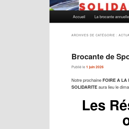
Menu
Accueil
La brocante annuelle
principal
ARCHIVES DE CATÉGORIE :
ACTU
Brocante de Spo
Publié le
1 juin 2026
Notre prochaine
F
OIRE A LA
S
OLIDARITE
aura lieu le di
Les Ré
o